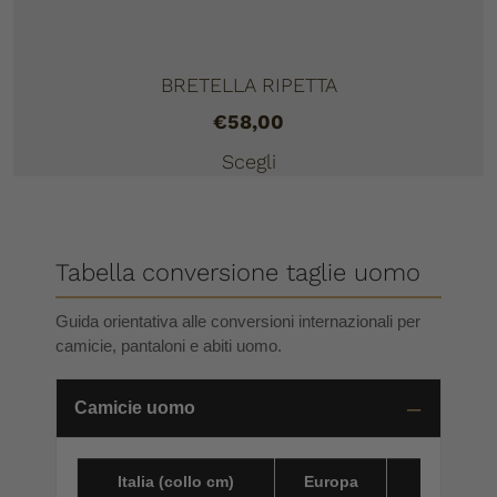
BRETELLA RIPETTA
€
58,00
Scegli
Tabella conversione taglie uomo
Guida orientativa alle conversioni internazionali per
camicie, pantaloni e abiti uomo.
Camicie uomo
Italia (collo cm)
Europa
America 