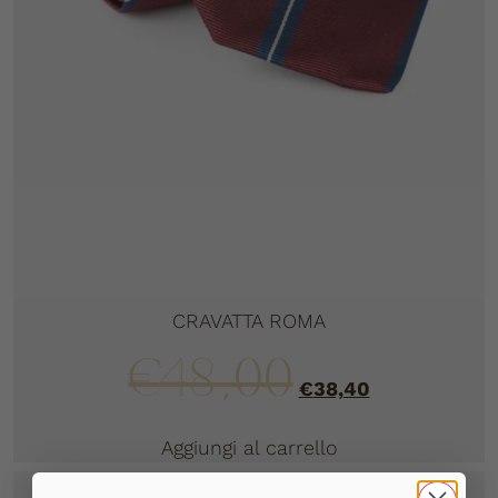
CRAVATTA ROMA
€
48,00
€
38,40
Aggiungi al carrello