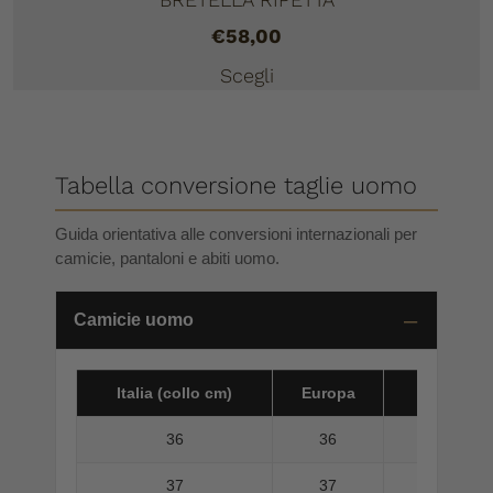
€
58,00
Scegli
Tabella conversione taglie uomo
Guida orientativa alle conversioni internazionali per
camicie, pantaloni e abiti uomo.
Camicie uomo
Italia (collo cm)
Europa
America 
36
36
37
37