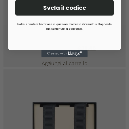
Svela il codice
Potrai annullare l’iscrizione in qualsiasi momento cliccando sull’apposito
link contenuto in ogni email.
CRAVATTA ROMA
€
48,00
€
38,40
Aggiungi al carrello