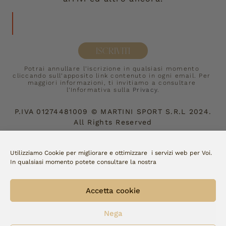
ISCRIVITI
Potrai annullare l’iscrizione in qualsiasi momento 
cliccando sull’apposito link contenuto in ogni email. Per 
maggiori informazioni, ti invitiamo a consultare 
l’Informativa sulla 
Privacy
.
P.IVA
01274481009
©
MARTINI SPORT S.R.L
2024.
All Rights Reserved
Accettiamo:
Utilizziamo Cookie per migliorare e ottimizzare i servizi web per Voi.
In qualsiasi momento potete consultare la nostra
Copyright Fellini | made by 
watto
Accetta cookie
Nega