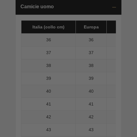
Camicie uomo
Italia (collo cm)
Europa
America 
36
36
37
37
38
38
39
39
40
40
41
41
42
42
43
43