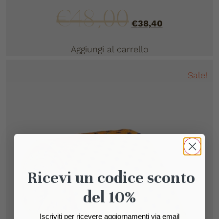
€
48,00
€
38,40
Aggiungi al carrello
Sale!
Ricevi un codice sconto
del 10%
Iscriviti per ricevere aggiornamenti via email