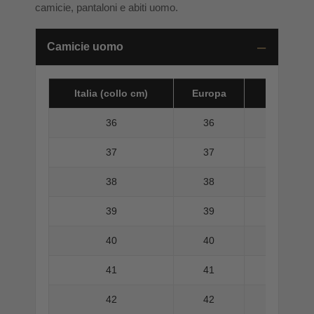
camicie, pantaloni e abiti uomo.
Camicie uomo
Italia (collo cm)
Europa
America 
36
36
37
37
38
38
39
39
40
40
41
41
42
42