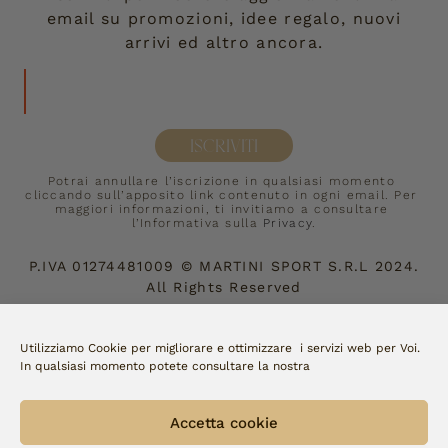
email su promozioni, idee regalo, nuovi
arrivi ed altro ancora.
ISCRIVITI
Potrai annullare l’iscrizione in qualsiasi momento 
cliccando sull’apposito link contenuto in ogni email. Per 
maggiori informazioni, ti invitiamo a consultare 
l’Informativa sulla 
Privacy
.
P.IVA
01274481009
©
MARTINI SPORT S.R.L
2024.
All Rights Reserved
Accettiamo:
Utilizziamo Cookie per migliorare e ottimizzare i servizi web per Voi.
In qualsiasi momento potete consultare la nostra
Copyright Fellini | made by 
watto
Accetta cookie