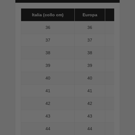
Italia (collo cm)
Europa
America 
36
36
37
37
38
38
39
39
40
40
41
41
42
42
43
43
44
44