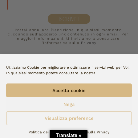
ISCRIVITI
Potrai annullare l’iscrizione in qualsiasi momento 
cliccando sull’apposito link contenuto in ogni email. Per 
maggiori informazioni, ti invitiamo a consultare 
l’Informativa sulla 
Privacy
.
P.IVA
01274481009
©
MARTINI SPORT S.R.L
2024.
All Rights Reserved
Utilizziamo Cookie per migliorare e ottimizzare i servizi web per Voi.
In qualsiasi momento potete consultare la nostra
Accettiamo:
Accetta cookie
Copyright Fellini | made by 
watto
Nega
Visualizza preference
Politica dei cookie
Dichiarazione sulla Privacy
Translate »