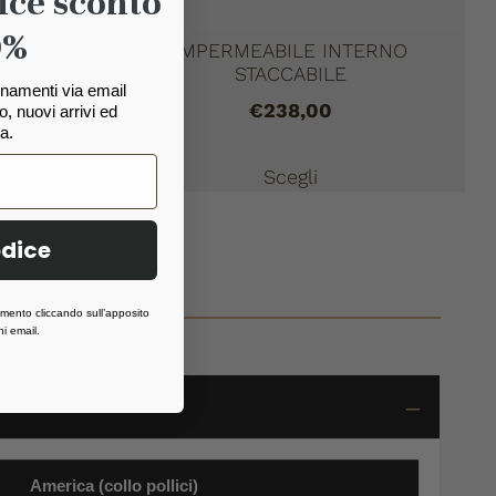
ice sconto
0%
TA
IMPERMEABILE INTERNO
STACCABILE
ornamenti via email
€
238,00
, nuovi arrivi ed
a.
Scegli
odice
momento cliccando sull’apposito
i email.
America (collo pollici)