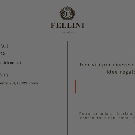
ACI
732
lliniroma.it
Iscriviti per riceve
idee regal
AMO
Rienzo 281, 00192 Roma
Potrai annullare l’iscrizio
contenuto in ogni email. P