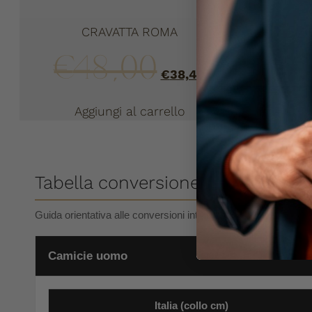
CRAVATTA ROMA
B
€
48,00
€
38,40
Aggiungi al carrello
Tabella conversione taglie uomo
Guida orientativa alle conversioni internazionali per camicie, 
Camicie uomo
Italia (collo cm)