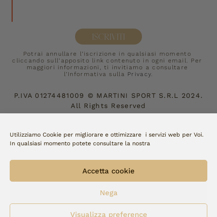
ISCRIVITI
Potrai annullare l’iscrizione in qualsiasi momento 
cliccando sull’apposito link contenuto in ogni email. Per 
maggiori informazioni, ti invitiamo a consultare 
l’Informativa sulla 
Privacy
.
P.IVA
01274481009
©
MARTINI SPORT S.R.L
2024.
All Rights Reserved
Accettiamo:
Utilizziamo Cookie per migliorare e ottimizzare i servizi web per Voi.
In qualsiasi momento potete consultare la nostra
Copyright Fellini | made by 
watto
Accetta cookie
Nega
Visualizza preference