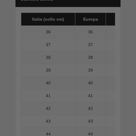
Italia (collo cm)
Europa
America 
36
36
37
37
38
38
39
39
40
40
41
41
42
42
43
43
44
44