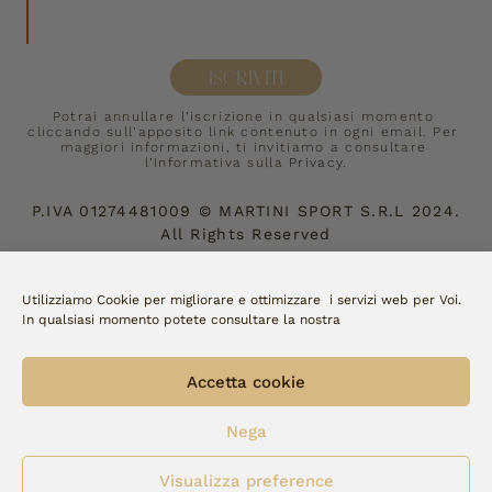
ISCRIVITI
Potrai annullare l’iscrizione in qualsiasi momento 
cliccando sull’apposito link contenuto in ogni email. Per 
maggiori informazioni, ti invitiamo a consultare 
l’Informativa sulla 
Privacy
.
P.IVA
01274481009
©
MARTINI SPORT S.R.L
2024.
All Rights Reserved
Accettiamo:
Utilizziamo Cookie per migliorare e ottimizzare i servizi web per Voi.
In qualsiasi momento potete consultare la nostra
Copyright Fellini | made by 
watto
Accetta cookie
Nega
Visualizza preference