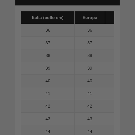
Italia (collo cm)
Europa
America 
36
36
37
37
38
38
39
39
40
40
41
41
42
42
43
43
44
44