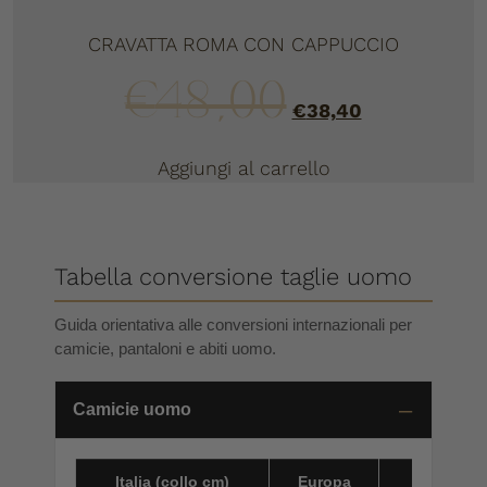
CRAVATTA ROMA CON CAPPUCCIO
€
48,00
€
38,40
Aggiungi al carrello
Tabella conversione taglie uomo
Guida orientativa alle conversioni internazionali per
camicie, pantaloni e abiti uomo.
Camicie uomo
Italia (collo cm)
Europa
America 