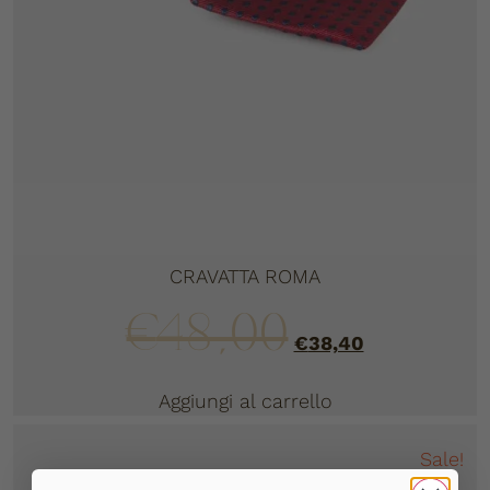
CRAVATTA ROMA
€
48,00
€
38,40
Aggiungi al carrello
Sale!