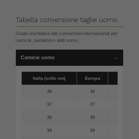
Tabella conversione taglie uomo
Guida orientativa alle conversioni internazionali per
camicie, pantaloni e abiti uomo.
Camicie uomo
Italia (collo cm)
Europa
America 
36
36
37
37
38
38
39
39