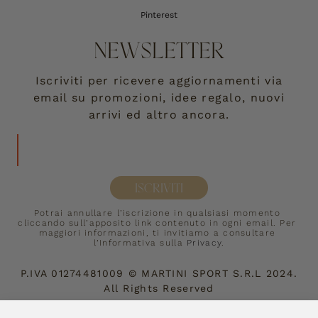
Pinterest
NEWSLETTER
Iscriviti per ricevere aggiornamenti via
email su promozioni, idee regalo, nuovi
arrivi ed altro ancora.
ISCRIVITI
Potrai annullare l’iscrizione in qualsiasi momento 
cliccando sull’apposito link contenuto in ogni email. Per 
maggiori informazioni, ti invitiamo a consultare 
l’Informativa sulla 
Privacy
.
P.IVA
01274481009
©
MARTINI SPORT S.R.L
2024.
All Rights Reserved