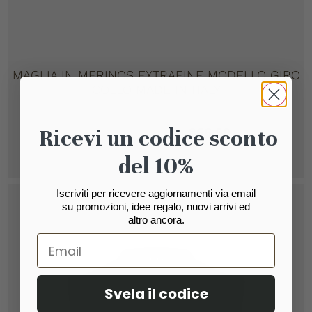
MAGLIA IN MERINOS EXTRAFINE MODELLO GIRO
COLLO MADE IN ITALY
€
95,00
Ricevi un codice sconto
€
66,50
del 10%
Scegli
Iscriviti per ricevere aggiornamenti via email
su promozioni, idee regalo, nuovi arrivi ed
altro ancora.
Svela il codice