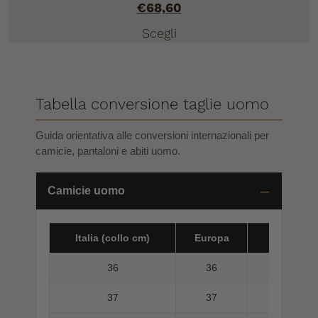
€
68,60
Scegli
Tabella conversione taglie uomo
Guida orientativa alle conversioni internazionali per
camicie, pantaloni e abiti uomo.
Camicie uomo
Italia (collo cm)
Europa
America 
36
36
37
37