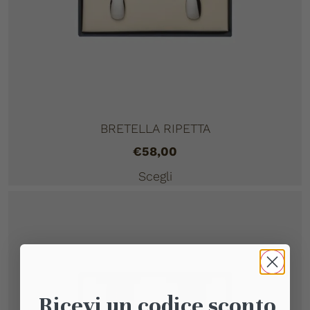
BRETELLA RIPETTA
€
58,00
Scegli
Ricevi un codice sconto