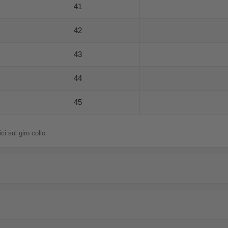
41
42
43
44
45
i sul giro collo.