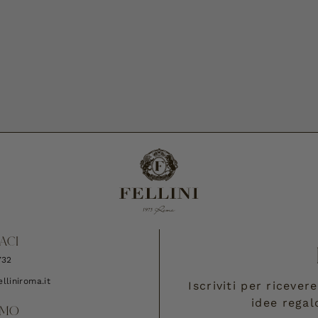
ACI
732
lliniroma.it
Iscriviti per riceve
idee regal
AMO