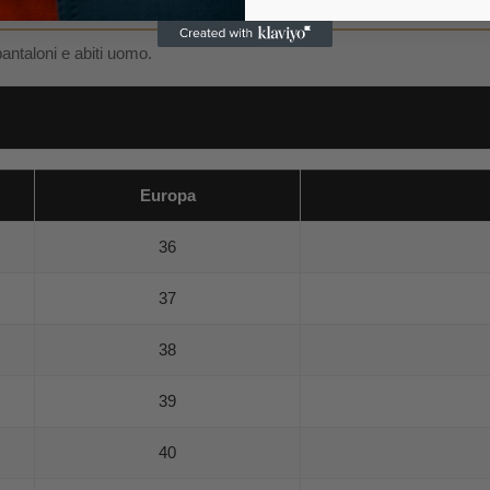
pantaloni e abiti uomo.
Europa
36
37
38
39
40