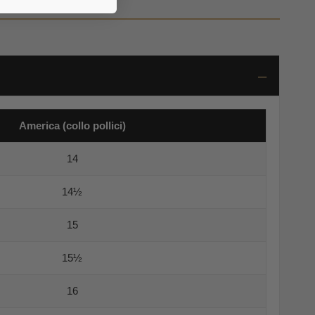
America (collo pollici)
14
14½
15
15½
16