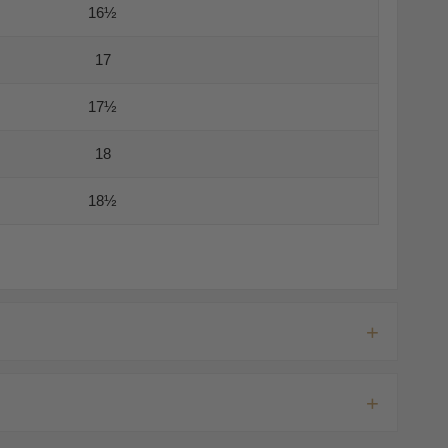
16½
17
17½
18
18½