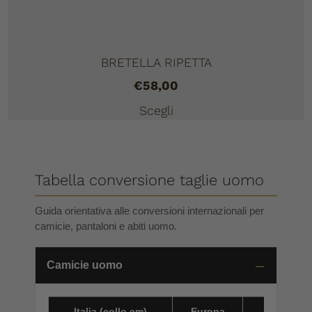
BRETELLA RIPETTA
€
58,00
Scegli
Tabella conversione taglie uomo
Guida orientativa alle conversioni internazionali per
camicie, pantaloni e abiti uomo.
Camicie uomo
Italia (collo cm)
Europa
America 