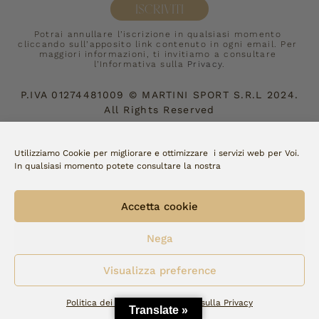
ISCRIVITI
Potrai annullare l’iscrizione in qualsiasi momento 
cliccando sull’apposito link contenuto in ogni email. Per 
maggiori informazioni, ti invitiamo a consultare 
l’Informativa sulla 
Privacy
.
P.IVA
01274481009
©
MARTINI SPORT S.R.L
2024.
All Rights Reserved
Accettiamo:
Utilizziamo Cookie per migliorare e ottimizzare i servizi web per Voi.
In qualsiasi momento potete consultare la nostra
Copyright Fellini | made by 
watto
Accetta cookie
Nega
Visualizza preference
Politica dei cookie
Dichiarazione sulla Privacy
Translate »