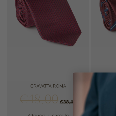
CRAVATTA ROMA
€
48,00
€
€
38,40
Aggiungi al carrello
Ag