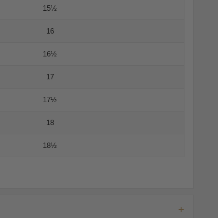
15½
16
16½
17
17½
18
18½