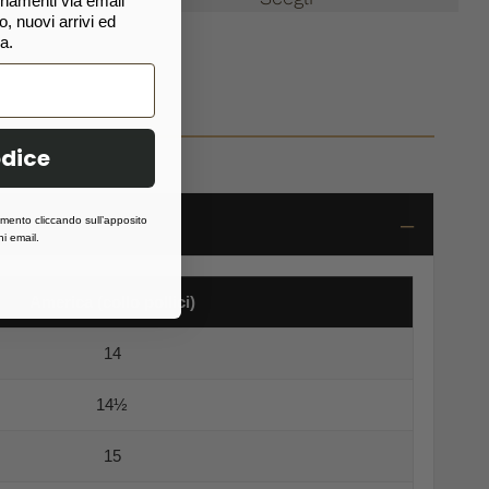
ornamenti via email
, nuovi arrivi ed
a.
odice
momento cliccando sull’apposito
i email.
America (collo pollici)
14
14½
15