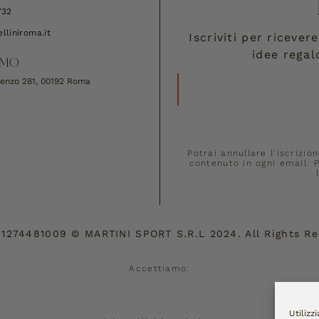
732
lliniroma.it
Iscriviti per riceve
idee regal
AMO
Rienzo 281, 00192 Roma
Potrai annullare l’iscrizio
contenuto in ogni email. P
01274481009
©
MARTINI SPORT S.R.L
2024. All Rights R
Accettiamo:
Utilizz