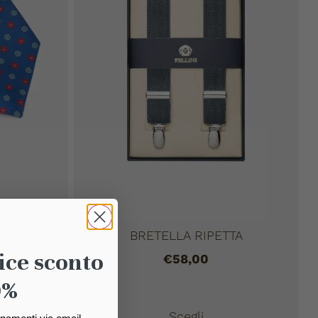
APPUCCIO
BRETELLA RIPETTA
ice sconto
€
58,00
38,40
0%
llo
Scegli