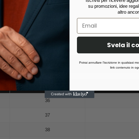
Iscriviti per ricevere aggi
su promozioni, idee regalo
altro ancor
Svela il c
pantaloni e abiti uomo.
Potrai annullare l’iscrizione in qualsiasi 
link contenuto in ogn
Europa
36
37
38