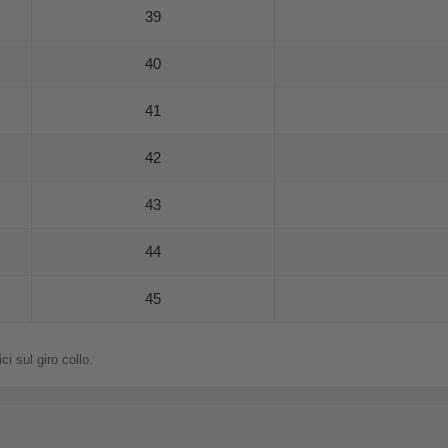
39
40
41
42
43
44
45
i sul giro collo.