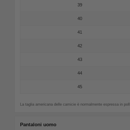
39
40
41
42
43
44
45
La taglia americana delle camicie è normalmente espressa in pollic
Pantaloni uomo