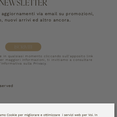
NEWSLETTER
re aggiornamenti via email su promozioni,
o, nuovi arrivi ed altro ancora.
ISCRIVITI
ne in qualsiasi momento cliccando sull’apposito link 
er maggiori informazioni, ti invitiamo a consultare 
l’Informativa sulla 
Privacy
.
eserved
iamo Cookie per migliorare e ottimizzare i servizi web per Voi. In