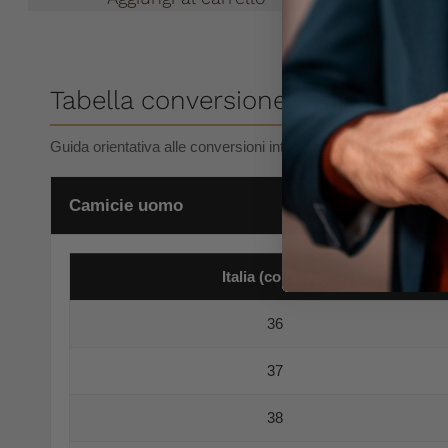
Tabella conversione taglie uomo
Guida orientativa alle conversioni internazionali per camicie, 
Camicie uomo
Italia (collo cm)
36
37
38