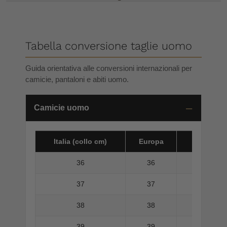
Tabella conversione taglie uomo
Guida orientativa alle conversioni internazionali per
camicie, pantaloni e abiti uomo.
Camicie uomo
Italia (collo cm)
Europa
America 
36
36
37
37
38
38
39
39