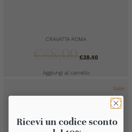
CRAVATTA ROMA
€
48,00
€
38,40
Aggiungi al carrello
Sale!
Ricevi un codice sconto