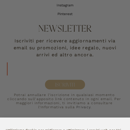
Instagram
Pinterest
NEWSLETTER
Iscriviti per ricevere aggiornamenti via
email su promozioni, idee regalo, nuovi
arrivi ed altro ancora.
ISCRIVITI
Potrai annullare l’iscrizione in qualsiasi momento 
cliccando sull’apposito link contenuto in ogni email. Per 
maggiori informazioni, ti invitiamo a consultare 
l’Informativa sulla 
Privacy
.
P.IVA
01274481009
©
MARTINI SPORT S.R.L
2024.
All Rights Reserved