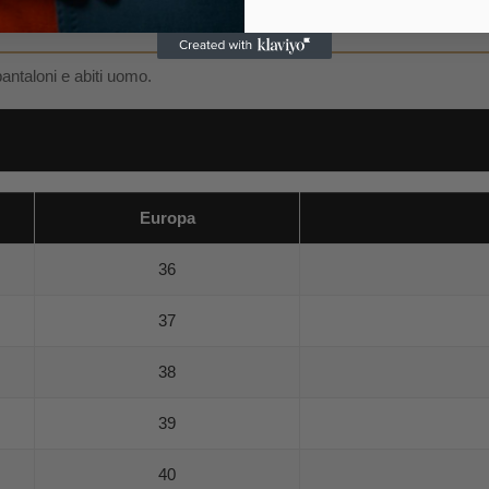
pantaloni e abiti uomo.
Europa
36
37
38
39
40