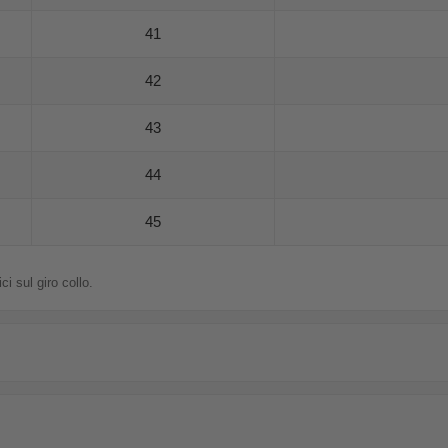
41
42
43
44
45
i sul giro collo.