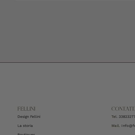
FELLINI
CONTATT
Design Fellini
Tel.
3382327
La storia
Mail.
Info@fe
Boutiques