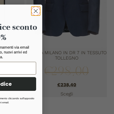
ice sconto
0%
ornamenti via email
, nuovi arrivi ed
TA
GIACCA MILANO IN DR 7 IN TESSUTO
a.
TOLLEGNO
€
298,00
odice
€
238,40
Scegli
momento cliccando sull’apposito
i email.