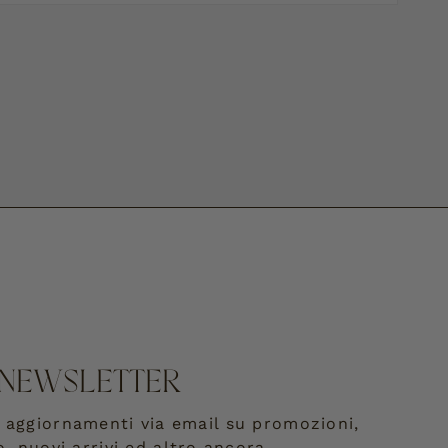
NEWSLETTER
re aggiornamenti via email su promozioni,
o, nuovi arrivi ed altro ancora.