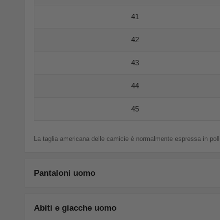
41
42
43
44
45
La taglia americana delle camicie è normalmente espressa in pollic
Pantaloni uomo
Abiti e giacche uomo