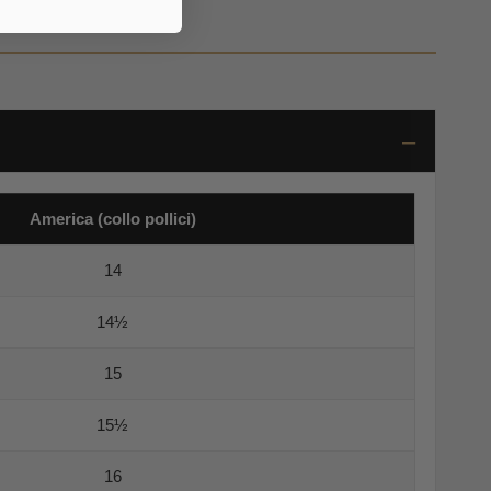
America (collo pollici)
14
14½
15
15½
16