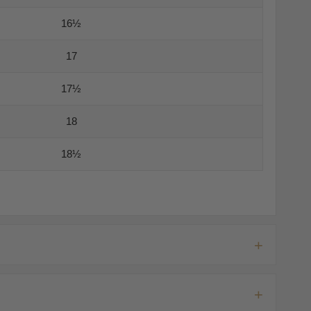
16½
17
17½
18
18½