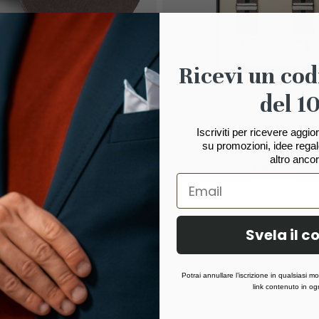
Ricevi un cod
del 1
Iscriviti per ricevere aggi
su promozioni, idee regalo
CRAVATTA ROMA
BRETELLA RIPET
altro ancor
€
58,00
48,00
€
38,40
Svela il c
giungi al carrello
Scegli
Potrai annullare l’iscrizione in qualsiasi 
link contenuto in ogn