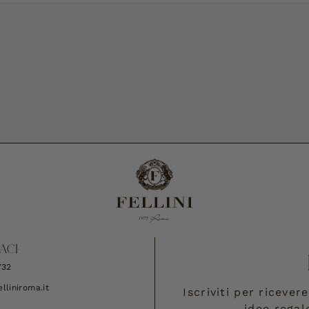
ACI
732
lliniroma.it
Iscriviti per riceve
idee regal